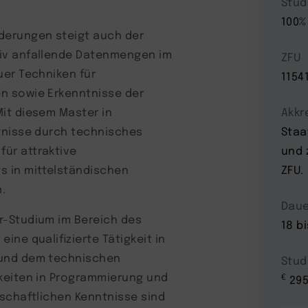
Stud
100%
derungen steigt auch der
iv anfallende Datenmengen im
ZFU
uer Techniken für
1154
n sowie Erkenntnisse der
it diesem Master in
Akkr
tnisse durch technisches
Staa
ür attraktive
und 
 in mittelständischen
ZFU.
.
Daue
r-Studium im Bereich des
18 b
ne qualifizierte Tätigkeit in
 und dem technischen
Stud
keiten in Programmierung und
€
295
schaftlichen Kenntnisse sind