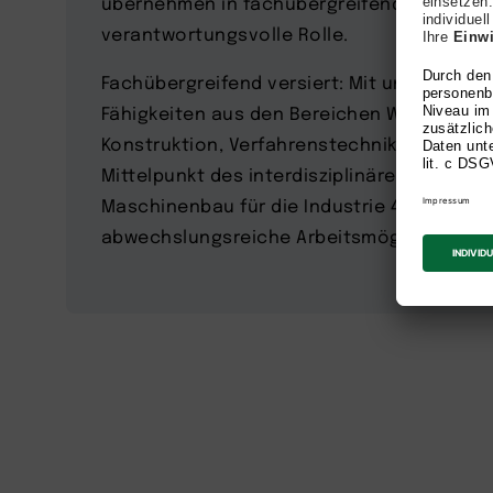
übernehmen in fachübergreifenden Projek
verantwortungsvolle Rolle.
Fachübergreifend versiert: Mit unterschied
Fähigkeiten aus den Bereichen Werkstoffku
Konstruktion, Verfahrenstechnik, Robotik u
Mittelpunkt des interdisziplinären Master-
Maschinenbau für die Industrie 4.0 erhalte
abwechslungsreiche Arbeitsmöglichkeiten