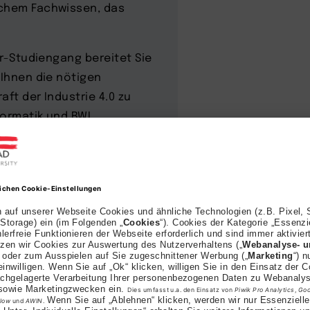
schem Fachwissen, das
er-Studiengang bereitet Sie
 Ihnen die nötigen
aft der Industrie 4.0 zu
formatik und BWL.
v: Sie haben ein sicheres
Konstruktion von Anlagen
tik und Informatik
Schlüsselpositionen der
ür, dass Maschinen und
lich Effizienz, Kapazität,
optimiert werden, und