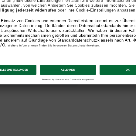
ten eine
lichen wertvollen
nde, Informatik,
nd mehr, die Sie im
Studiengangs in
n, können Sie sich auf
 freuen.