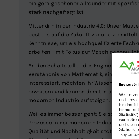
ein gern gesehener Allrounder mit spezifi
stark nachgefragt ist.
Mittendrin in der Industrie 4.0: Unser Mast
bestens auf die Zukunft vor und vermittelt
Kenntnisse, um als hochqualifizierte Fachkr
arbeiten – mit Fokus auf Maschinenbau, In
An den Schaltstellen des Engineerings akti
Verständnis von Mathematik, sind an der 
interessiert, möchten Ihr Wissen über Robo
erweitern und können damit in attraktive 
modernen Industrie aufsteigen.
Weil es immer besser geht: Sie sorgen daf
Prozesse in der modernen Industrie hinsicht
Qualität und Nachhaltigkeit stetig weiter 