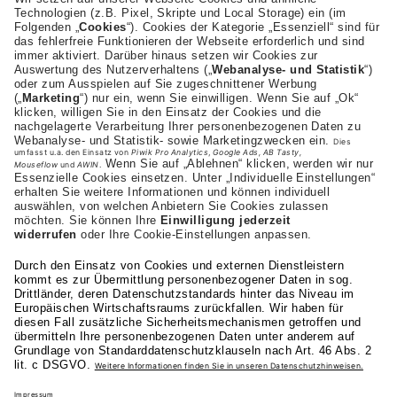
AKAD Bildungsgesellschaft mbH
Heilbronner Strasse 86
70191 Stuttgart
+43 (0) 664-1972282
Studienangebot
Fakultäten
AKAD