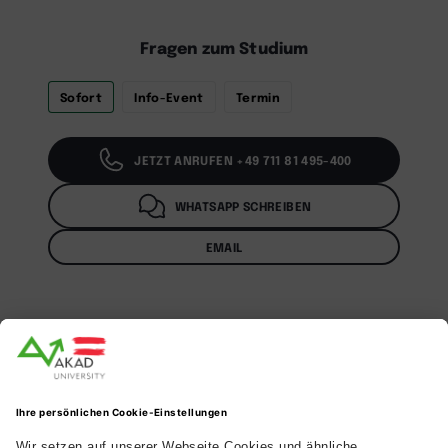
Fragen zum Studium
Sofort
Info-Event
Termin
JETZT ANRUFEN +49 711 81 495-400
WHATSAPP SCHREIBEN
EMAIL