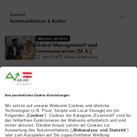
Auswahl
Kommunikation & Kultur
Master of Arts
Global Management und
Communication (M.A.)
AI
120 ECTS
24 bis 48 Monate
AKAD Bildungsgesellschaft mbH
Heilbronner Strasse 86
70191 Stuttgart