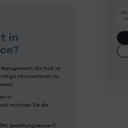
B
W
t in
nce?
 Management: Als Profi im
wichtige Informationen für
ereit.
en in
nt möchten Sie die
n BWL beziehungsweise IT