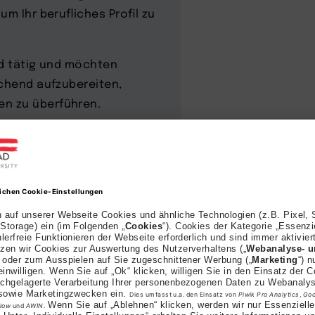
m Ihr berufliches Profil zu
ld tätig und möchten
echend aufzubereiten,
n zu überführen.
IT haben Sie gelegt –
ue berufliche und