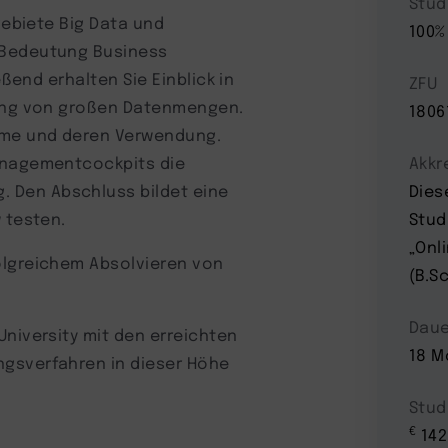
Stud
gebiete Big Data und
100%
 Bedeutung Business
eßend erhalten Sie Einblick in
ZFU
rung von großen Datenmengen.
1806
eme und deren Verwendung.
Managementcockpits die
Akkr
 Den Abschluss bildet eine
Dies
 testen.
Stud
„Onl
olgreichem Absolvieren von
(B.Sc
Daue
University mit den erreichten
18 M
ngsverfahren in dieser Höhe
Stud
€
142