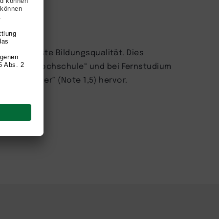
y für höchste Bildungsqualität. Dies
„TOP Fernhochschule“ und bei Fernstudium
is Testsieger“ (Note 1,5) hervor.