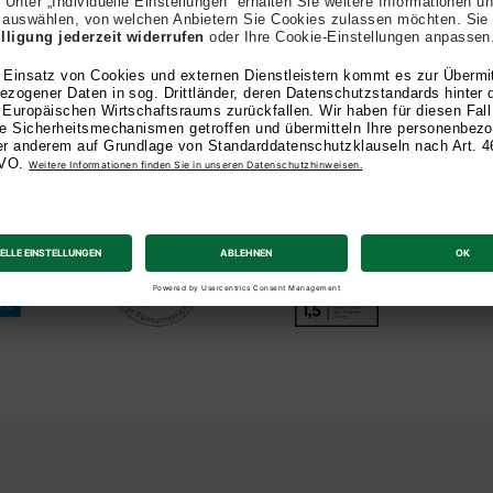
zeichnet
mit offizieller ZFU-Zulassung steht die AKAD Universit
rende: 2026 wurden wir auf FernstudiumCheck.de als 
ausgezeichnet. Zudem gingen wir bei trusted als „Fernun