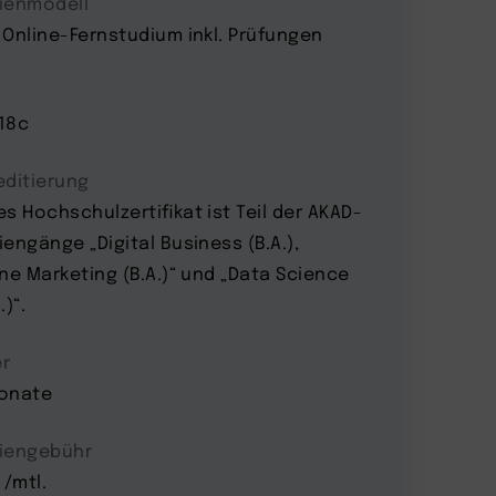
ienmodell
 Online-Fernstudium inkl. Prüfungen
18c
editierung
es Hochschulzertifikat ist Teil der AKAD-
iengänge „Digital Business (B.A.),
ine Marketing (B.A.)“ und „Data Science
.)“.
r
onate
iengebühr
 /mtl.