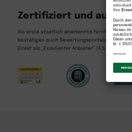
Zertifiziert und ausge
Als erste staatlich anerkannte Fernhochschule 
bestätigen auch Bewertungsportale und Studie
Direkt als „Exzellenter Anbieter“ (4,5 Sterne) 