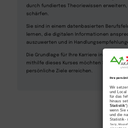
durch fundiertes Theoriewissen erweitern, u
schärfen.
Sie sind in einem datenbasierten Berufsfe
lernen, die digitalen Informationen anspr
auszuwerten und in Handlungsempfehlunge
Die Grundlage für Ihre Karriere in BWL oder 
mithilfe dieses Kurses möchten Sie nun ne
persönliche Ziele erreichen.