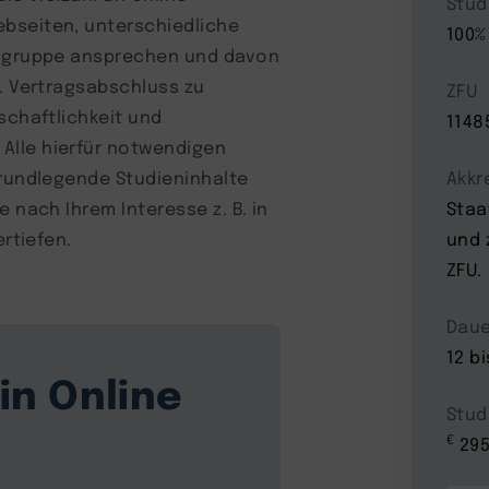
Stud
bseiten, unterschiedliche
100%
ielgruppe ansprechen und davon
w. Vertragsabschluss zu
ZFU
schaftlichkeit und
1148
Alle hierfür notwendigen
grundlegende Studieninhalte
Akkr
 nach Ihrem Interesse z. B. in
Staa
ertiefen.
und 
ZFU.
Daue
12 b
in Online
Stud
€
295