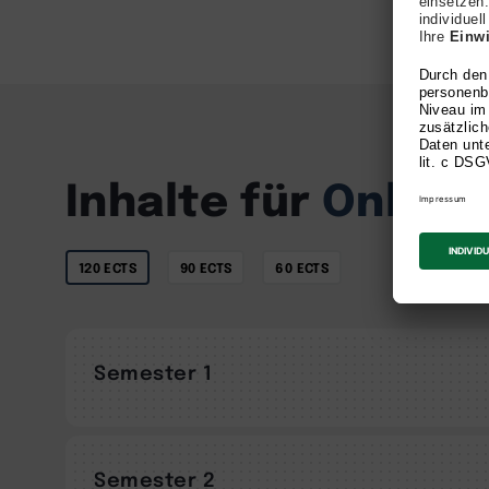
Inhalte für
Online 
120 ECTS
90 ECTS
60 ECTS
Semester 1
Semester 2