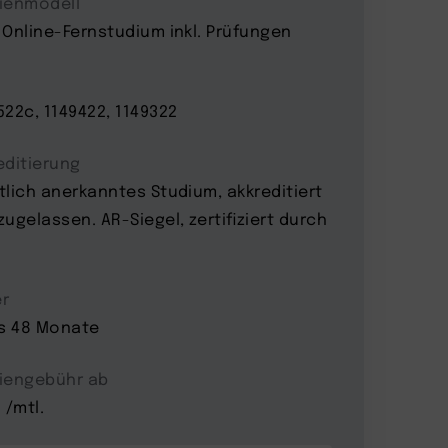
ienmodell
 Online-Fernstudium inkl. Prüfungen
522c, 1149422, 1149322
editierung
tlich anerkanntes Studium, akkreditiert
zugelassen. AR-Siegel, zertifiziert durch
r
is 48 Monate
iengebühr ab
 /mtl.