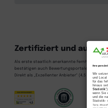
Zertifiziert und ausge
Als erste staatlich anerkannte Fernhochschule 
bestätigen auch Bewertungsportale und Studie
Direkt als „Exzellenter Anbieter“ (4,5 Sterne) 