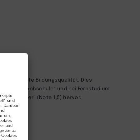
y für höchste Bildungsqualität. Dies
„TOP Fernhochschule“ und bei Fernstudium
is Testsieger“ (Note 1,5) hervor.