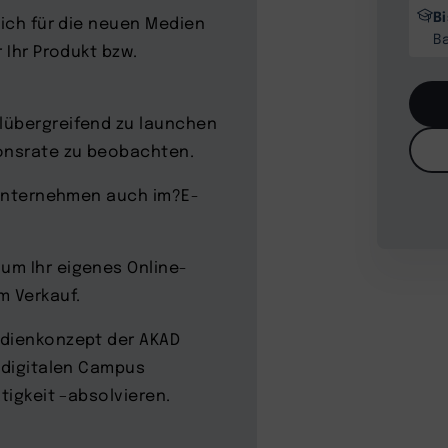
B
sich für die neuen Medien
B
 Ihr Produkt bzw.
lübergreifend zu launchen
ionsrate zu beobachten.
r Unternehmen auch im?E-
um Ihr eigenes Online-
m Verkauf.
udienkonzept der AKAD
n digitalen Campus
ätigkeit –absolvieren.