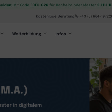
melden:
ERFOLG26
2.111€ 
Mit Code
für Bachelor oder Master
Kostenlose Beratung
+43 (0) 664-19722
Weiterbildung
Infos
(M.A.)
ster in digitalem