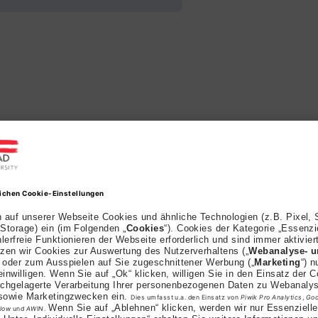
zeichnet
mit offizieller ZFU-Zulassung steht die AKAD Universit
rende: 2026 wurden wir auf FernstudiumCheck.de als 
ausgezeichnet. Zudem gingen wir bei trusted als „Fernun