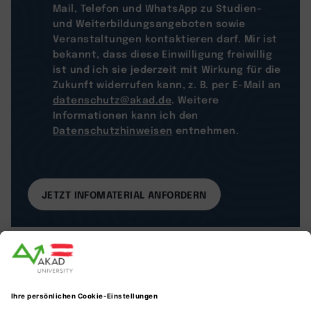
Mail, Telefon und WhatsApp zu Studien-
und Weiterbildungsangeboten sowie
Veranstaltungen kontaktieren darf. Mir ist
bekannt, dass diese Einwilligung freiwillig
ist und ich sie jederzeit mit Wirkung für die
Zukunft widerrufen kann, z. B. per E-Mail an
datenschutz@akad.de
. Weitere
Informationen kann ich den
Datenschutzhinweisen
entnehmen.