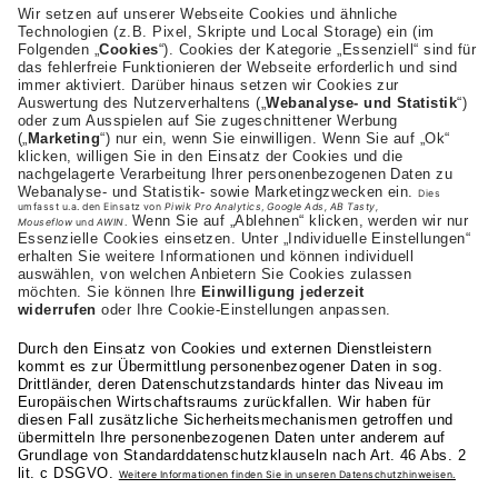
AKAD Bildungsgesellschaft mbH
Heilbronner Strasse 86
70191 Stuttgart
+43 (0) 664-1972282
Studienangebot
Fakultäten
AKAD