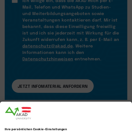
Ich willige ein, dass die AKAD mich per E-
Mail, Telefon und WhatsApp zu Studien-
und Weiterbildungsangeboten sowie
Veranstaltungen kontaktieren darf. Mir ist
bekannt, dass diese Einwilligung freiwillig
ist und ich sie jederzeit mit Wirkung für die
Zukunft widerrufen kann, z. B. per E-Mail an
datenschutz@akad.de
. Weitere
Informationen kann ich den
Datenschutzhinweisen
entnehmen.