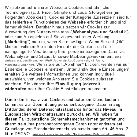
AKAD Bildungsgesellschaft mbH
Heilbronner Strasse 86
70191 Stuttgart
+43 (0) 664-1972282
Studienangebot
Fakultäten
AKAD