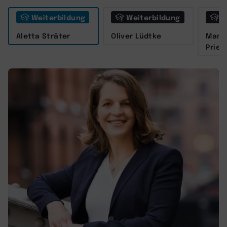
Weiterbildung
Weiterbildung
W
Aletta Sträter
Oliver Lüdtke
Marit
Prieß