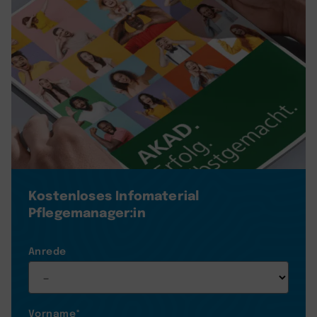
Kostenloses Infomaterial
Pflegemanager:in
Anrede
Vorname
*