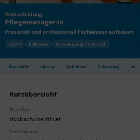
Weiterbildung
Pflegemanager:in
Praxisnah und professionell Fachwissen aufbauen
5 ECTS
6 Monate
Studiengebühr € 92 /mtl.
Übersicht
Inhalte
Gebühren
Zulassung
Anr
Kurzübersicht
Abschluss
Hochschulzertifikat
Studienmodell