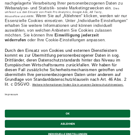
+43 (0) 664-1972282
Studienangebot
Fakultäten
AKAD
Privatsphäre-Einstellungen
Datenschutz
Allgemeine Studienbedingungen
Kündigung
Barrierefreiheit