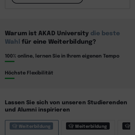
Warum ist AKAD University
die beste
Wahl
für eine Weiterbildung?
100% online, lernen Sie in Ihrem eigenen Tempo
Höchste Flexibilität
Lassen Sie sich von unseren Studierenden
und Alumni inspirieren
Weiterbildung
Weiterbildung
W