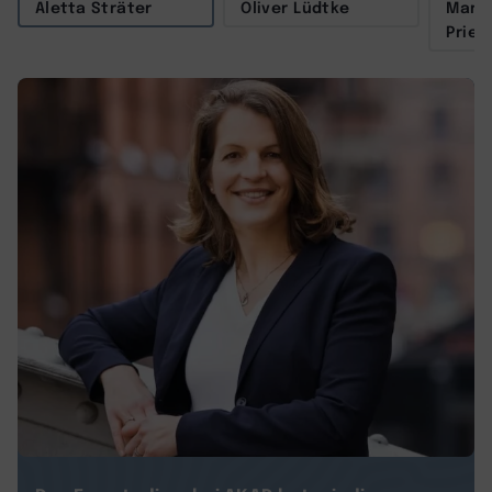
Aletta Sträter
Oliver Lüdtke
Marit
Prieß