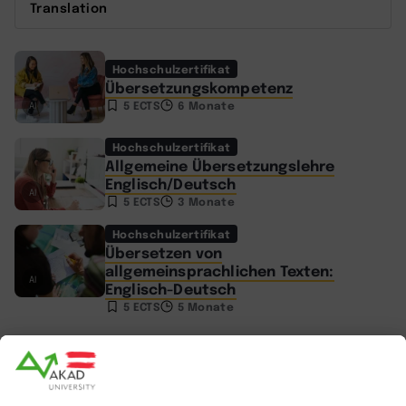
Translation
Hochschulzertifikat
Übersetzungskompetenz
5 ECTS
6 Monate
AI
Hochschulzertifikat
Allgemeine Übersetzungslehre
Englisch/Deutsch
AI
5 ECTS
3 Monate
Hochschulzertifikat
Übersetzen von
allgemeinsprachlichen Texten:
AI
Englisch-Deutsch
5 ECTS
5 Monate