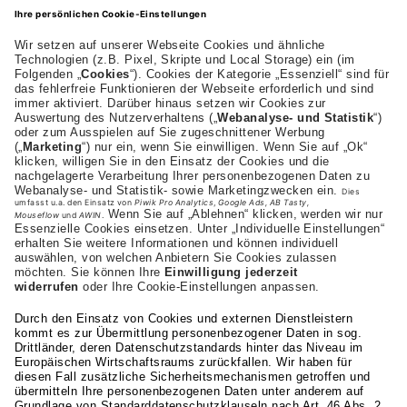
AKAD Bildungsgesellschaft mbH
Heilbronner Strasse 86
70191 Stuttgart
+43 (0) 664-1972282
Studienangebot
Fakultäten
AKAD