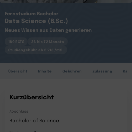
Fernstudium Bachelor
Data Science (B.Sc.)
Neues Wissen aus Daten generieren
180 ECTS
36 bis 72 Monate
Studiengebühr ab € 213 /mtl.
Übersicht
Inhalte
Gebühren
Zulassung
Karr
Kurzübersicht
Abschluss
Bachelor of Science