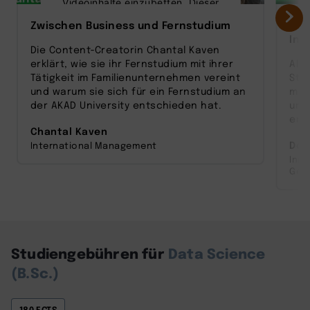
Videoinhalte einzubetten. Dieser
Service kann Daten zu Ihren
Zwischen Business und Fernstudium
Vom
Aktivitäten sammeln. Bitte lesen
Inn
Sie die Details durch und stimmen
Die Content‑Creatorin Chantal Kaven
Sie der Nutzung des Service zu,
erklärt, wie sie ihr Fernstudium mit ihrer
Als
um dieses Video anzusehen.
Tätigkeit im Familienunternehmen vereint
Sta
und warum sie sich für ein Fernstudium an
man
Mehr Informationen
der AKAD University entschieden hat.
und
entw
Chantal Kaven
Akzeptieren
Dom
International Management
Inn
powered by
Usercentrics Consent
Ges
Management Platform
Studiengebühren für
Data Science
(B.Sc.)
180 ECTS