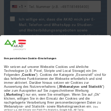
+1
Ich willige ein, dass die AKAD mich per E-
Mail, Telefon und WhatsApp zu Studien-
und Weiterbildungsangeboten sowie
Veranstaltungen kontaktieren darf. Mir ist
bekannt, dass diese Einwilligung freiwillig
ist und ich sie jederzeit mit Wirkung für die
Zukunft widerrufen kann, z. B. per E-Mail an
datenschutz@akad.de
. Weitere
Informationen kann ich den
Datenschutzhinweisen
entnehmen.