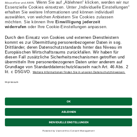
AKAD Bildungsgesellschaft mbH
Heilbronner Strasse 86
70191 Stuttgart
+43 (0) 664-1972282
Studienangebot
Fakultäten
AKAD