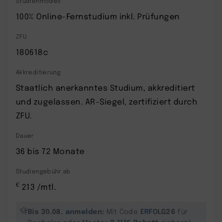
Studienmodell
100% Online-Fernstudium inkl. Prüfungen
ZFU
180618c
Akkreditierung
Staatlich anerkanntes Studium, akkreditiert
und zugelassen. AR-Siegel, zertifiziert durch
ZFU.
Dauer
36 bis 72 Monate
Studiengebühr ab
€
213 /mtl.
Bis 30.08. anmelden:
ERFOLG26
Mit Code
für
2.111€ Rabatt
Bachelor oder Master
sichern!