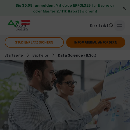
Bis 30.08. anmelden:
Mit Code
ERFOLG26
für Bachelor
oder Master
2.111€ Rabatt
sichern!
Kontakt
STUDIENPLATZ SICHERN
INFOMATERIAL ANFORDERN
Startseite
Bachelor
Data Science (B.Sc.)
AI