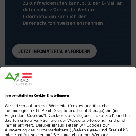
Zukunft widerrufen kann, z. B. per E-Mail an
datenschutz@akad.de
. Weitere
Informationen kann ich den
Datenschutzhinweisen
entnehmen.
AKAD Bildungsgesellschaft mbH
Heilbronner Strasse 86
70191 Stuttgart