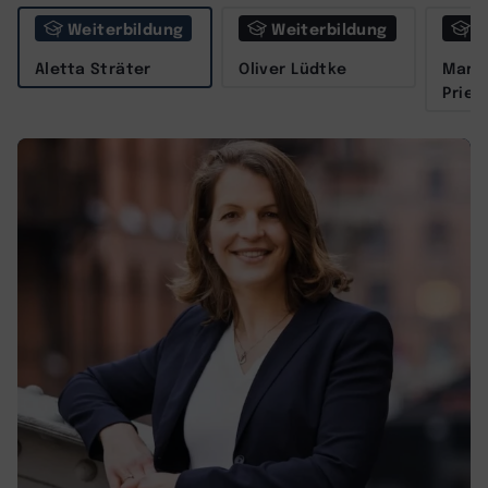
Weiterbildung
Weiterbildung
W
Aletta Sträter
Oliver Lüdtke
Marit
Prieß