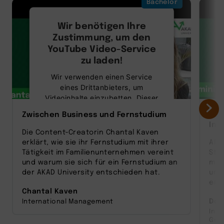
Bachelor
Wir benötigen Ihre
Zustimmung, um den
YouTube Video-Service
zu laden!
Wir verwenden einen Service
eines Drittanbieters, um
Videoinhalte einzubetten. Dieser
Service kann Daten zu Ihren
Zwischen Business und Fernstudium
Vom
Aktivitäten sammeln. Bitte lesen
Inn
Sie die Details durch und stimmen
Die Content‑Creatorin Chantal Kaven
Sie der Nutzung des Service zu,
erklärt, wie sie ihr Fernstudium mit ihrer
Als
um dieses Video anzusehen.
Tätigkeit im Familienunternehmen vereint
Sta
und warum sie sich für ein Fernstudium an
man
Mehr Informationen
der AKAD University entschieden hat.
und
entw
Chantal Kaven
Akzeptieren
Dom
International Management
Inn
powered by
Usercentrics Consent
Ges
Management Platform