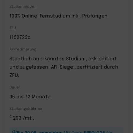
Studienmodell
100% Online-Fernstudium inkl. Prüfungen
ZFU
1152723c
Akkreditierung
Staatlich anerkanntes Studium, akkreditiert
und zugelassen. AR-Siegel, zertifiziert durch
ZFU.
Dauer
36 bis 72 Monate
Studiengebühr ab
€
203 /mtl.
Bis 30.08. anmelden:
ERFOLG26
Mit Code
für