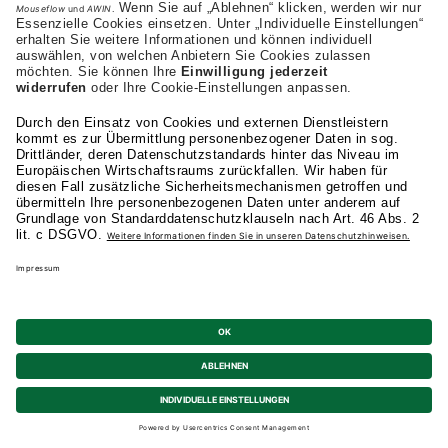
Kostenloses Infomaterial
Heilpädagogik (B.A.)
Anrede
Vorname
*