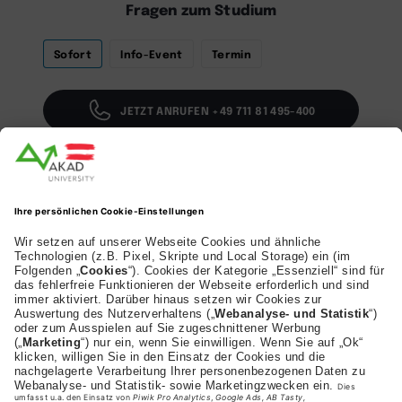
Fragen zum Studium
Sofort
Info-Event
Termin
JETZT ANRUFEN +49 711 81 495-400
WHATSAPP SCHREIBEN
EMAIL