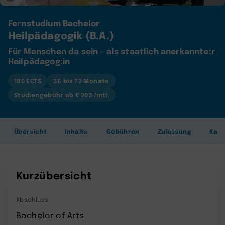
Fernstudium Bachelor
Heilpädagogik (B.A.)
Für Menschen da sein – als staatlich anerkannte:r
Heilpädagog:in
180 ECTS
36 bis 72 Monate
Studiengebühr ab € 203 /mtl.
Übersicht
Inhalte
Gebühren
Zulassung
Karr
Kurzübersicht
Abschluss
Bachelor of Arts