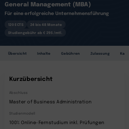
General Management (MBA)
Für eine erfolgreiche Unternehmensführung
120 ECTS
24 bis 48 Monate
Studiengebühr ab € 295 /mtl.
Übersicht
Inhalte
Gebühren
Zulassung
Karr
Kurzübersicht
Abschluss
Master of Business Administration
Studienmodell
100% Online-Fernstudium inkl. Prüfungen