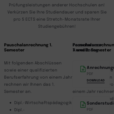
Prüfungsleistungen anderer Hochschulen an!
Verkürzen Sie Ihre Studiendauer und sparen Sie
pro 5 ECTS eine Stretch-Monatsrate Ihrer
Studiengebühren!
Pauschalanrechnung 1.
Pauschalanrechnu
Formulare zur
Semester
1. und 2. Semester
Anrechnung
Mit folgenden Abschlüssen
Mit folgenden
Anrechnung
sowie einer qualifizierten
Abschlüssen sowie
PDF
Berufserfahrung von einem Jahr
einer qualifizierten
DOWNLOAD
rechnen wir Ihnen das 1.
Berufserfahrung v
Semester an.
einem Jahr rechne
wir Ihnen das 1. und
Dipl.-Wirtschaftspädagogik
Sonderstud
2. Semester an.
Dipl.-
PDF